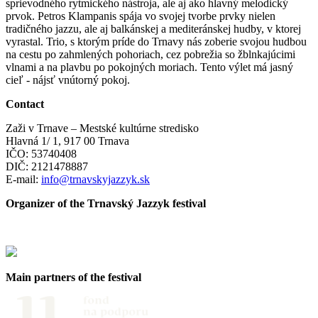
sprievodného rytmického nástroja, ale aj ako hlavný melodický
prvok. Petros Klampanis spája vo svojej tvorbe prvky nielen
tradičného jazzu, ale aj balkánskej a mediteránskej hudby, v ktorej
vyrastal. Trio, s ktorým príde do Trnavy nás zoberie svojou hudbou
na cestu po zahmlených pohoriach, cez pobrežia so žblnkajúcimi
vlnami a na plavbu po pokojných moriach. Tento výlet má jasný
cieľ - nájsť vnútorný pokoj.
Contact
Zaži v Trnave – Mestské kultúrne stredisko
Hlavná 1/ 1, 917 00 Trnava
IČO: 53740408
DIČ: 2121478887
E-mail:
info@trnavskyjazzyk.sk
Organizer of the Trnavský Jazzyk festival
Main partners
of the festival