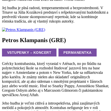
Jej hudba je plná radosti, temperamentnosti a bezprostrednosti. V
Trnave sa Júlia Kozáková predstaví s rešpektovanými hudobníkmi a
predvedú vkusne skomponovaný repertoár, kde sa kombinuje
rómska tradícia, ale aj vlastný rukopis autorky.
Petros Klampanis (GRE)
VSTUPENKY – KONCERT
PERMANENTKA
Grécky kontrabasista, ktorý vyrastal v Aténach, no po štúdiu na
polytechnickej škole sa rozhodol študovať jazzovú hru na base
najprv v Amsterdame a potom v New Yorku, kde sa odštartovala
jeho kariéra. Je známy nielen ako skladateľ originálnych
kompozícií, ale aj ako sideman s mnohými projektami v žánroch
jazz alebo world music. Hral so Snarky Puppy, Anoushkou Shankar,
Gregom Osbym alebo aj s Marcusom Gilmorom či pakistanskou
speváčkou Arooj Aftab.
Jeho hudba je veľmi citlivá a introspektívna, plná zaujímavých
melódií a pokojných atmosfér. Kontrabas nefiguruje len v roli