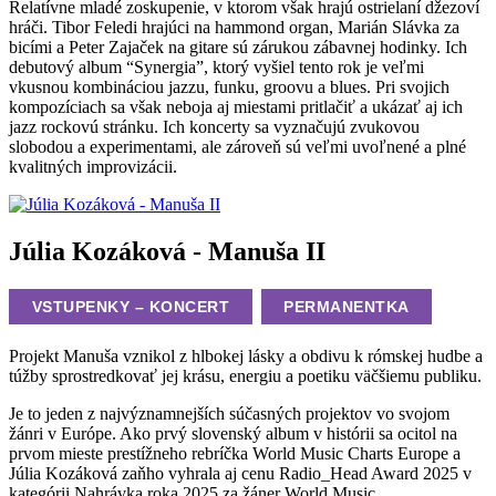
Relatívne mladé zoskupenie, v ktorom však hrajú ostrielaní džezoví
hráči. Tibor Feledi hrajúci na hammond organ, Marián Slávka za
bicími a Peter Zajaček na gitare sú zárukou zábavnej hodinky. Ich
debutový album “Synergia”, ktorý vyšiel tento rok je veľmi
vkusnou kombináciou jazzu, funku, groovu a blues. Pri svojich
kompozíciach sa však neboja aj miestami pritlačiť a ukázať aj ich
jazz rockovú stránku. Ich koncerty sa vyznačujú zvukovou
slobodou a experimentami, ale zároveň sú veľmi uvoľnené a plné
kvalitných improvizácii.
Júlia Kozáková - Manuša II
VSTUPENKY – KONCERT
PERMANENTKA
Projekt Manuša vznikol z hlbokej lásky a obdivu k rómskej hudbe a
túžby sprostredkovať jej krásu, energiu a poetiku väčšiemu publiku.
Je to jeden z najvýznamnejších súčasných projektov vo svojom
žánri v Európe. Ako prvý slovenský album v histórii sa ocitol na
prvom mieste prestížneho rebríčka World Music Charts Europe a
Júlia Kozáková zaňho vyhrala aj cenu Radio_Head Award 2025 v
kategórii Nahrávka roka 2025 za žáner World Music.