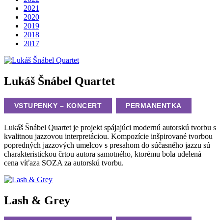
2021
2020
2019
2018
2017
Lukáš Šnábel Quartet
VSTUPENKY – KONCERT
PERMANENTKA
Lukáš Šnábel Quartet je projekt spájajúci modernú autorskú tvorbu s
kvalitnou jazzovou interpretáciou. Kompozície inšpirované tvorbou
popredných jazzových umelcov s presahom do súčasného jazzu sú
charakteristickou črtou autora samotného, ktorému bola udelená
cena víťaza SOZA za autorskú tvorbu.
Lash & Grey