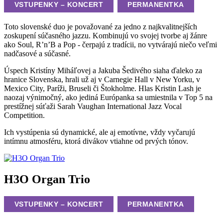
VSTUPENKY – KONCERT
PERMANENTKA
Toto slovenské duo je považované za jedno z najkvalitnejších
zoskupení súčasného jazzu. Kombinujú vo svojej tvorbe aj žánre
ako Soul, R’n’B a Pop - čerpajú z tradícii, no vytvárajú niečo veľmi
nadčasové a súčasné.
Úspech Kristíny Miháľovej a Jakuba Šedivého siaha ďaleko za
hranice Slovenska, hrali už aj v Carnegie Hall v New Yorku, v
Mexico City, Paríži, Bruseli či Štokholme. Hlas Kristin Lash je
naozaj výnimočný, ako jediná Európanka sa umiestnila v Top 5 na
prestížnej súťaži Sarah Vaughan International Jazz Vocal
Competition.
Ich vystúpenia sú dynamické, ale aj emotívne, vždy vyčarujú
intímnu atmosféru, ktorá divákov vtiahne od prvých tónov.
H3O Organ Trio
VSTUPENKY – KONCERT
PERMANENTKA