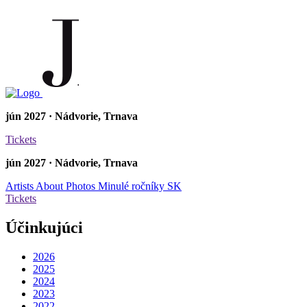
jún 2027 · Nádvorie, Trnava
Tickets
jún 2027 · Nádvorie, Trnava
Artists
About
Photos
Minulé ročníky
SK
Tickets
Účinkujúci
2026
2025
2024
2023
2022